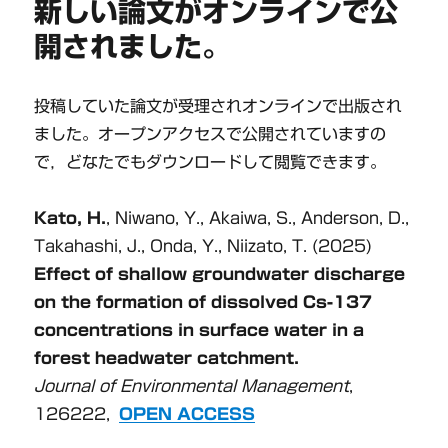
新しい論文がオンラインで公
ー
い
た
開されました。
論
文
が
投稿していた論文が受理されオンラインで出版され
受
ました。オープンアクセスで公開されていますの
理
さ
で，どなたでもダウンロードして閲覧できます。
れ
ま
Kato, H.
, Niwano, Y., Akaiwa, S., Anderson, D.,
し
た
Takahashi, J., Onda, Y., Niizato, T. (2025)
に
Effect of shallow groundwater discharge
on the formation of dissolved Cs-137
concentrations in surface water in a
forest headwater catchment.
Journal of Environmental Management
,
126222,
OPEN ACCESS