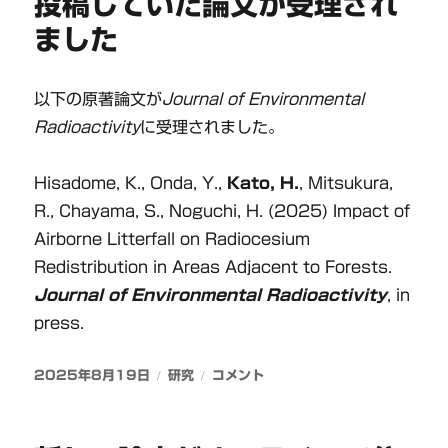
投稿していた論文が受理され
ました
以下の原著論文が
Journal of Environmental
Radioactivity
に受理されました。
Hisadome, K., Onda, Y.,
Kato, H.
, Mitsukura,
R., Chayama, S., Noguchi, H. (2025) Impact of
Airborne Litterfall on Radiocesium
Redistribution in Areas Adjacent to Forests.
Journal of Environmental Radioactivity
, in
press.
投
カ
投
2025年8月19日
研究
コメント
稿
テ
稿
日:
ゴ
し
リ
て