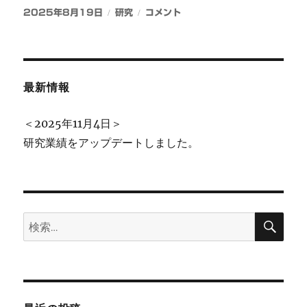
投
カ
新
2025年8月19日
研究
コメント
稿
テ
し
日:
ゴ
い
リ
論
ー
文
が
最新情報
オ
ン
＜2025年11月4日＞
ラ
研究業績をアップデートしました。
イ
ン
で
公
開
さ
検
検
索
れ
索:
ま
し
た。
に